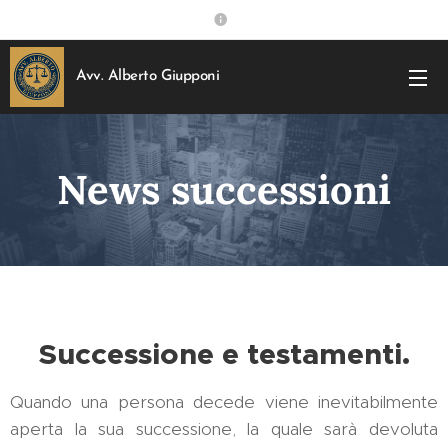
Avv. Alberto Giupponi
News successioni
Successione e testamenti.
Quando una persona decede viene inevitabilmente
aperta la sua successione, la quale sarà devoluta