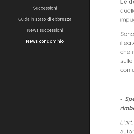
Le d
Successioni
quell
impu
Guida in stato di ebbrezza
News successioni
Sono 
News condominio
illec
che n
sulle
comun
- Sp
rimb
L'art
autor