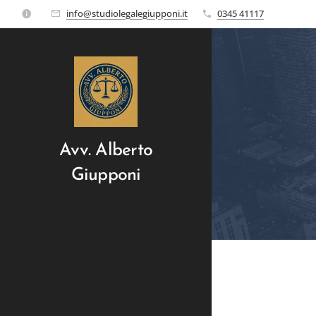
info@studiolegalegiupponi.it
0345 41117
Avv. Alberto
Giupponi