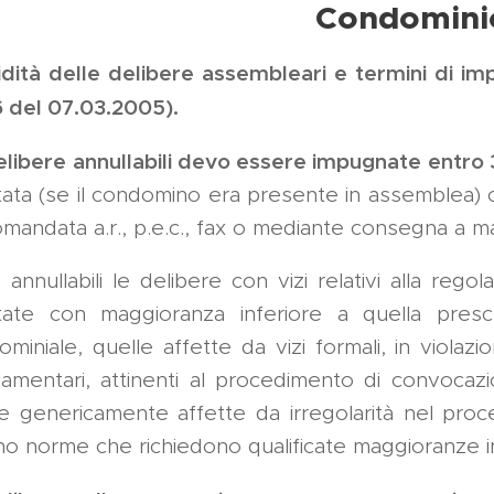
Condomini
idità delle delibere assembleari e termini di imp
 del 07.03.2005).
elibere annullabili devo essere impugnate entro 
ata (se il condomino era presente in assemblea) o
mandata a.r., p.e.c., fax o mediante consegna a ma
annullabili le delibere con vizi relativi alla rego
tate con maggioranza inferiore a quella presc
miniale, quelle affette da vizi formali, in violazio
lamentari, attinenti al procedimento di convocaz
le genericamente affette da irregolarità nel pro
no norme che richiedono qualificate maggioranze in