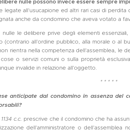
elibere nulle possono invece essere sempre impu
e legate all'usucapione ed altri rari casi di perdita
gnata anche da condomino che aveva votato a fav
nulle le delibere prive degli elementi essenziali
ito (contrario all'ordine pubblico, alla morale o a
on rientra nella competenza dell'assemblea, le delib
 cose o servizi comuni o sulla proprietà esclusiv
que invalide in relazione all'oggetto.
* * * * *
ese anticipate dal condomino in assenza del
orsabili?
. 1134 c.c.
prescrive
che
il condomino che ha assunt
izzazione dell'amministratore o dell'assemblea no