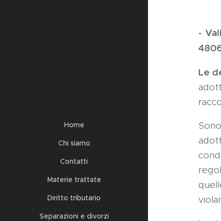
- Val
4806
Le d
adott
racco
Sono 
Home
adot
Chi siamo
condo
Contatti
rego
Materie trattate
quel
Diritto tributario
viola
Separazioni e divorzi